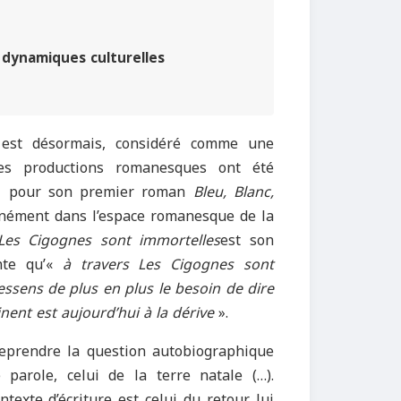
: dynamiques culturelles
l est désormais, considéré comme une
 Ses productions romanesques ont été
e » pour son premier roman
Bleu, Blanc,
anément dans l’espace romanesque de la
Les Cigognes sont immortelles
est son
nte qu’«
à travers Les Cigognes sont
ressens de plus en plus le besoin de dire
nent est aujourd’hui à la dérive
».
reprendre la question autobiographique
 parole, celui de la terre natale (…).
ntexte d’écriture est celui du retour lui