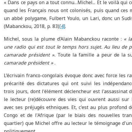
« Dans ce pays on a tout connu…Michel... Et le voilà qui
quand les Français nous ont colonisés, puis quand ces 
un abbé polygame, Fulbert Youlo, un Lari, donc un Sudis
(Mabanckou, 2018, p. 83)
[4]
.
Michel, sous la plume d’Alain Mabanckou raconte :
« l
une radio qui est tout le temps hors sujet. Au lieu de 
camarade président ».
Toute la famille a peur de la s
camarade président »
.
L’écrivain franco-congolais évoque donc avec force les rav
précarité des dictatures qui ont suivi les indépendance
trois jours, dont l'élément déclencheur est l'assassinat
le lecteur (re)découvre des vies qui ouvrent aussi sur 
avec ses préjugés ethniques. Et, c'est au plus profond d
Congo et de l'Afrique (par le biais des nouvelles tra
quartier) que Michel offre au lecteur le témoignage d'u
politiquement.