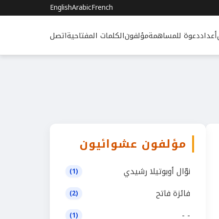
English
Arabic
French
أعداد
دعوة للمساهمة
مؤلفون
الكلمات المفتاحية
اتصل
مؤلفون عشوائيون
نوّال أوبوتيلا رشيدي
(1)
فائزة فاتح
(2)
- -
(1)