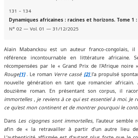
131 – 134
Dynamiques africaines : racines et horizons. Tome 1 
N° 02 — Vol. 01 — 31/12/2025
Alain Mabanckou est un auteur franco-congolais, i
référence incontournable en littérature africaine.
récompensées par le « Grand Prix de l’Afrique noir
Rouge
[1]
. Le roman
Verre cassé
[2]
l’a propulsé spont
nouvelle génération en tant que romancier africain.
douzième roman. En présentant son corpus, il raco
immortelles
,
je reviens à ce qui est essentiel à moi. Je 
ce qu’est mon continent et de montrer pourquoi le conti
Dans
Les cigognes sont immortelles
, l’auteur semble 
afin de « la retravailler à partir d’un autre lieu de
L’authenticité affirmée est d’autant plus forte que le co