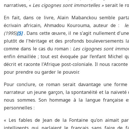
narratives, «
Les cigognes sont immortelles »
serait le 
En fait, dans ce livre, Alain Mabanckou semble part
écrivain africain, Ahmadou Kourouma, auteur de :
le
(1995)
[5]
. Dans cette œuvre, il ne s'agit nullement d'une
plutôt de l'héritage et des profonds bouleversements lai
comme dans le cas du roman :
Les cigognes sont immor
enfin émaillée ; tout est évoquée par l’enfant Michel q
décrit et raconte l'Afrique post-coloniale. Il nous racont
pour prendre ou garder le pouvoir.
Pour conclure, ce roman serait davantage une forme
narrateur un jeune garçon, la spontanéité et la naïveté 
nous sommes. Son hommage à la langue française est
personnelles :
« Les fables de Jean de la Fontaine qu'on aimait pa
intelligents qui parlaient le français sans faire de