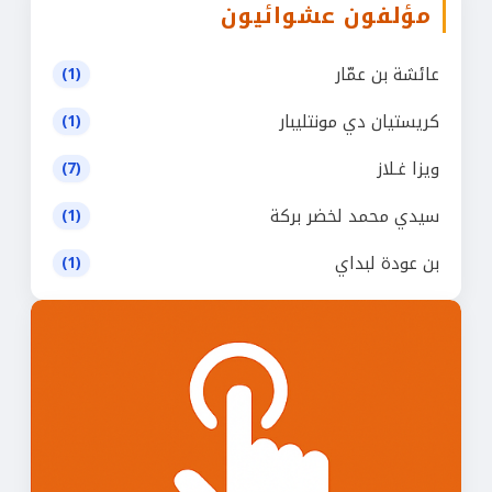
مؤلفون عشوائيون
عائشة بن عمّار
(1)
كريستيان دي مونتليبار
(1)
ويزا غـلاز
(7)
سيدي محمد لخضر بركة
(1)
بن عودة لبداي
(1)