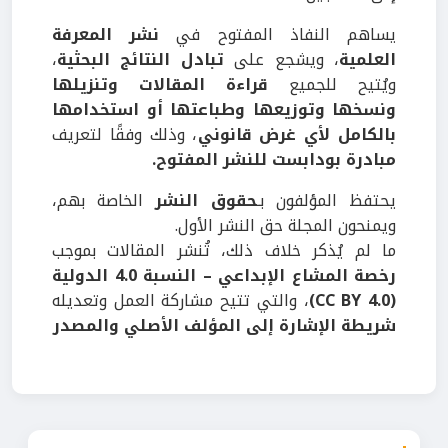
يساهم النفاذ المفتوح في
نشر المعرفة
العلمية
، ويشجع على
تبادل النتائج البحثية
،
ويُتيح للجميع
قراءة المقالات وتنزيلها
ونسخها وتوزيعها وطباعتها أو استخدامها
بالكامل لأي غرض قانوني
، وذلك وفقًا لتعريف
مبادرة بودابست للنشر المفتوح.
يحتفظ المؤلفون بـ
حقوق النشر
الخاصة بهم،
ويمنحون المجلة حق النشر الأول.
ما لم يُذكر خلاف ذلك، تُنشر المقالات بموجب
رخصة المشاع الإبداعي – النسبة 4.0 الدولية
(CC BY 4.0)
، والتي تتيح مشاركة العمل وتعديله
شريطة الإشارة إلى المؤلف الأصلي والمصدر