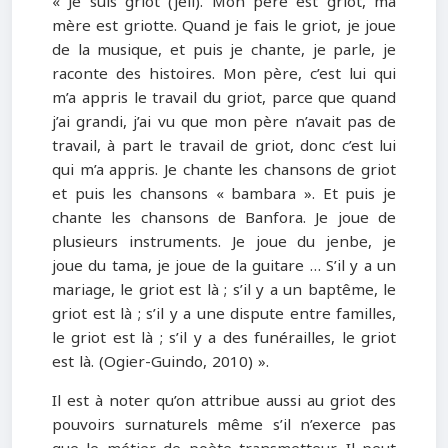
« Je suis griot (jeli). Mon père est griot, ma
mère est griotte. Quand je fais le griot, je joue
de la musique, et puis je chante, je parle, je
raconte des histoires. Mon père, c’est lui qui
m’a appris le travail du griot, parce que quand
j’ai grandi, j’ai vu que mon père n’avait pas de
travail, à part le travail de griot, donc c’est lui
qui m’a appris. Je chante les chansons de griot
et puis les chansons « bambara ». Et puis je
chante les chansons de Banfora. Je joue de
plusieurs instruments. Je joue du jenbe, je
joue du tama, je joue de la guitare … S’il y a un
mariage, le griot est là ; s’il y a un baptême, le
griot est là ; s’il y a une dispute entre familles,
le griot est là ; s’il y a des funérailles, le griot
est là. (Ogier-Guindo, 2010) ».
Il est à noter qu’on attribue aussi au griot des
pouvoirs surnaturels même s’il n’exerce pas