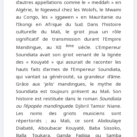
d’autres appellations comme le « meddah » en
Algérie, le Ngeweul chez les Wolofs, le Mwami
au Congo, les « iggawen » en Mauritanie ou
l’Ikongi en Afrique du Sud. Dans l’histoire
culturelle du Mali, le griot joua un rôle
significatif de transmission durant l’Empire
ème
Mandingue, au XII
siècle. L’Empereur
Soundiata avait son griot venant de la lignée
des « Kouyaté » qui assurait de raconter les
hauts faits d’armes de l’Empereur Soundiata,
qui vantait sa générosité, sa grandeur d’âme.
Grâce aux ‘jelis’ mandingues, le mythe de
Soundiata est toujours présent au Mali. Son
histoire est restituée dans le roman
Soundiata
ou l’épopée mandingue
de Djibril Tamsir Niane.
Les noms des griots musiciens sont
répertoriés ; au Mali, ce sont Abdoulaye
Diabaté, Aboubacar Kouyaté, Baba Sissoko,
Balla Toukara, Ganda Fadiga ou Samba