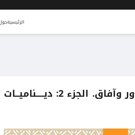
الرئيسية
حول
ديناميات إفريقية: جذور وآفاق. الجزء 2: ديــــناميــات