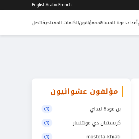
English
Arabic
French
أعداد
دعوة للمساهمة
مؤلفون
الكلمات المفتاحية
اتصل
مؤلفون عشوائيون
بن عودة لبداي
(1)
كريستيان دي مونتليبار
(1)
mostefa-khiati
(1)