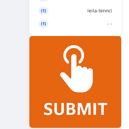
leila-tennci
(1)
- -
(1)