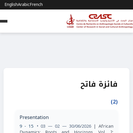
English
Arabic
French
فائزة فاتح
(2)
Presentation
9 - 15
• 03 — 02 — 30/06/2026
| African
Dynamics: Roots and Horizons. Vol. 2: