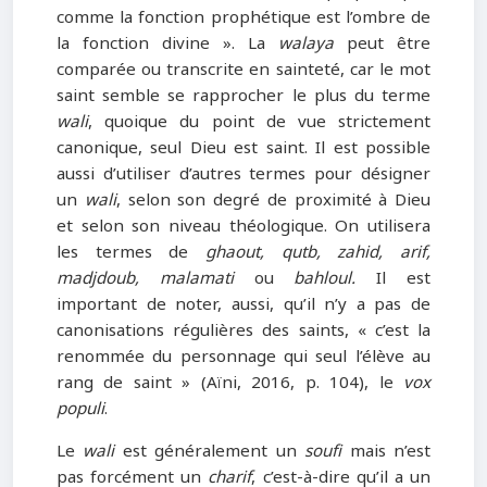
comme la fonction prophétique est l’ombre de
la fonction divine ». La
walaya
peut être
comparée ou transcrite en sainteté, car le mot
saint semble se rapprocher le plus du terme
wali
, quoique du point de vue strictement
canonique, seul Dieu est saint. Il est possible
aussi d’utiliser d’autres termes pour désigner
un
wali
, selon son degré de proximité à Dieu
et selon son niveau théologique. On utilisera
les termes de
ghaout, qutb, zahid, arif,
madjdoub, malamati
ou
bahloul.
Il est
important de noter, aussi, qu’il n’y a pas de
canonisations régulières des saints, « c’est la
renommée du personnage qui seul l’élève au
rang de saint » (Aïni, 2016, p. 104), le
vox
populi
.
Le
wali
est généralement un
soufi
mais n’est
pas forcément un
charif
, c’est-à-dire qu’il a un