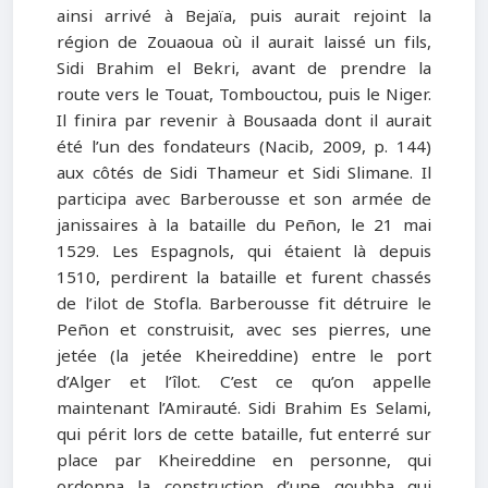
ainsi arrivé à Bejaïa, puis aurait rejoint la
région de Zouaoua où il aurait laissé un fils,
Sidi Brahim el Bekri, avant de prendre la
route vers le Touat, Tombouctou, puis le Niger.
Il finira par revenir à Bousaada dont il aurait
été l’un des fondateurs (Nacib, 2009, p. 144)
aux côtés de Sidi Thameur et Sidi Slimane. Il
participa avec Barberousse et son armée de
janissaires à la bataille du Peñon, le 21 mai
1529. Les Espagnols, qui étaient là depuis
1510, perdirent la bataille et furent chassés
de l’ilot de Stofla. Barberousse fit détruire le
Peñon et construisit, avec ses pierres, une
jetée (la jetée Kheireddine) entre le port
d’Alger et l’îlot. C’est ce qu’on appelle
maintenant l’Amirauté. Sidi Brahim Es Selami,
qui périt lors de cette bataille, fut enterré sur
place par Kheireddine en personne, qui
ordonna la construction d’une qoubba qui