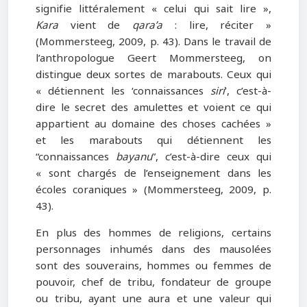
signifie littéralement « celui qui sait lire »,
Kara
vient de
qara’a
: lire, réciter »
(Mommersteeg, 2009, p. 43). Dans le travail de
l’anthropologue Geert Mommersteeg, on
distingue deux sortes de marabouts. Ceux qui
« détiennent les ‘connaissances
siri
’, c’est-à-
dire le secret des amulettes et voient ce qui
appartient au domaine des choses cachées »
et les marabouts qui détiennent les
“connaissances
bayanu
”, c’est-à-dire ceux qui
« sont chargés de l’enseignement dans les
écoles coraniques » (Mommersteeg, 2009, p.
43).
En plus des hommes de religions, certains
personnages inhumés dans des mausolées
sont des souverains, hommes ou femmes de
pouvoir, chef de tribu, fondateur de groupe
ou tribu, ayant une aura et une valeur qui