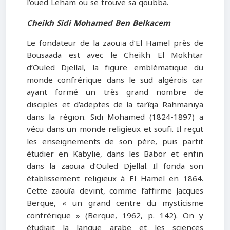
l’oued Leham ou se trouve sa qoubba.
Cheikh Sidi Mohamed Ben Belkacem
Le fondateur de la zaouïa d’El Hamel près de
Bousaada est avec le Cheikh El Mokhtar
d’Ouled Djellal, la figure emblématique du
monde confrérique dans le sud algérois car
ayant formé un très grand nombre de
disciples et d’adeptes de la tarîqa Rahmaniya
dans la région. Sidi Mohamed (1824-1897) a
vécu dans un monde religieux et soufi. Il reçut
les enseignements de son père, puis partit
étudier en Kabylie, dans les Babor et enfin
dans la zaouïa d’Ouled Djellal. Il fonda son
établissement religieux à El Hamel en 1864.
Cette zaouïa devint, comme l’affirme Jacques
Berque, « un grand centre du mysticisme
confrérique » (Berque, 1962, p. 142). On y
étudiait la langue arabe et les sciences