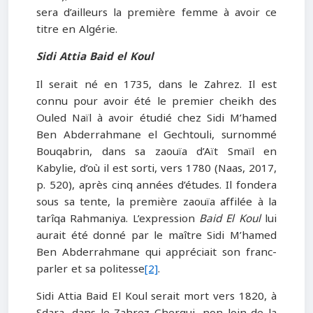
sera d’ailleurs la première femme à avoir ce
titre en Algérie.
Sidi Attia Baid el Koul
Il serait né en 1735, dans le Zahrez. Il est
connu pour avoir été le premier cheikh des
Ouled Naïl à avoir étudié chez Sidi M’hamed
Ben Abderrahmane el Gechtouli, surnommé
Bouqabrin, dans sa zaouïa d’Aït Smaïl en
Kabylie, d’où il est sorti, vers 1780 (Naas, 2017,
p. 520), après cinq années d’études. Il fondera
sous sa tente, la première zaouïa affilée à la
tarîqa Rahmaniya. L’expression
Baid El Koul
lui
aurait été donné par le maître Sidi M’hamed
Ben Abderrahmane qui appréciait son franc-
parler et sa politesse
[2]
.
Sidi Attia Baid El Koul serait mort vers 1820, à
Sdara, dans le Zahrez Chergui, non loin de la