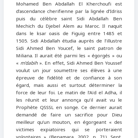
Mohamed Ben Abdallah El Kherchoufi est
d’ascendance cherifienne par la lignée d’Idriss
puis du célèbre saint Sidi Abdallah Ben
Mechich du Djebel Alem au Maroc. Il naquit
dans le ksar oasis de Figuig entre 1485 et
1505. Sidi Abdallah étudia auprès de l’illustre
Sidi Ahmed Ben Youcef, le saint patron de
Miliana. Il aurait été parmi les « égorgés » ou
«
m’dabih
». En effet, Sidi Ahmed Ben Youssef
voulut un jour soumettre ses élèves à une
épreuve de fidélité et de confiance à son
égard, mais aussi et surtout déterminer la
force de leur foi. Le matin de l’Aïd el Adha, il
les réunit et leur annonça qu’il avait vu le
Prophète QSSSL en songe. Ce dernier aurait
demandé de faire un sacrifice pour Dieu
meilleur qu’un mouton, en égorgeant « des
victimes expiatoires qui se porteraient
volontaires » (Benamara, 2002, p. 71). Sept,