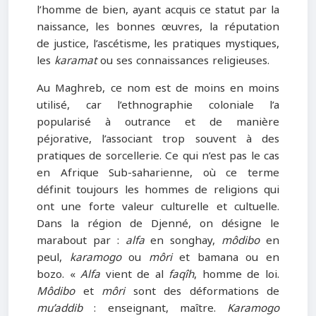
l’homme de bien, ayant acquis ce statut par la
naissance, les bonnes œuvres, la réputation
de justice, l’ascétisme, les pratiques mystiques,
les
karamat
ou ses connaissances religieuses.
Au Maghreb, ce nom est de moins en moins
utilisé, car l’ethnographie coloniale l’a
popularisé à outrance et de manière
péjorative, l’associant trop souvent à des
pratiques de sorcellerie. Ce qui n’est pas le cas
en Afrique Sub-saharienne, où ce terme
définit toujours les hommes de religions qui
ont une forte valeur culturelle et cultuelle.
Dans la région de Djenné, on désigne le
marabout par :
alfa
en songhay,
môdibo
en
peul,
karamogo
ou
môri
et bamana ou en
bozo. «
Alfa
vient de al
faqîh
, homme de loi.
Môdibo
et
môri
sont des déformations de
mu’addib
: enseignant, maître.
Karamogo