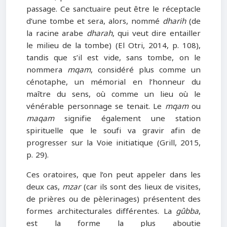
passage. Ce sanctuaire peut être le réceptacle
d’une tombe et sera, alors, nommé
dharih
(de
la racine arabe
dharah
, qui veut dire entailler
le milieu de la tombe) (El Otri, 2014, p. 108),
tandis que s’il est vide, sans tombe, on le
nommera
mqam
, considéré plus comme un
cénotaphe, un mémorial en l’honneur du
maître du sens, où comme un lieu où le
vénérable personnage se tenait. Le
mqam
ou
maqam
signifie également une station
spirituelle que le soufi va gravir afin de
progresser sur la Voie initiatique (Grill, 2015,
p. 29).
Ces oratoires, que l’on peut appeler dans les
deux cas,
mzar
(car ils sont des lieux de visites,
de prières ou de pèlerinages) présentent des
formes architecturales différentes. La
gûbba
,
est la forme la plus aboutie