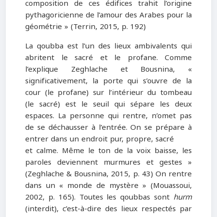
composition de ces édifices trahit l’origine
pythagoricienne de l’amour des Arabes pour la
géométrie » (Terrin, 2015, p. 192)
La qoubba est l’un des lieux ambivalents qui
abritent le sacré et le profane. Comme
l’explique Zeghlache et Bousnina, «
significativement, la porte qui s’ouvre de la
cour (le profane) sur l’intérieur du tombeau
(le sacré) est le seuil qui sépare les deux
espaces. La personne qui rentre, n’omet pas
de se déchausser à l’entrée. On se prépare à
entrer dans un endroit pur, propre, sacré
et calme. Même le ton de la voix baisse, les
paroles deviennent murmures et gestes »
(Zeghlache & Bousnina, 2015, p. 43) On rentre
dans un « monde de mystère » (Mouassoui,
2002, p. 165). Toutes les qoubbas sont
hurm
(interdit), c’est-à-dire des lieux respectés par