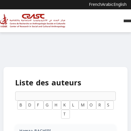
French
Arabic
English
Liste des auteurs
B
D
F
G
H
K
L
M
O
R
S
T