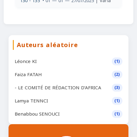
130 - 135
• 01 — 01 — 27/07/2025
| Varia
Auteurs aléatoire
Léonce KI
(1)
Faiza FATAH
(2)
- LE COMITÉ DE RÉDACTION D’AFRICA
(3)
Lamya TENNCI
(1)
Benabbou SENOUCI
(1)