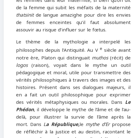
les femmes dans leur maternité, si bien qu’on dit
de la femme qui subit les méfaits de la maternité
thatsinit
de langue amazighe pour dire les envies
de femmes enceintes qu’il faut absolument
assouvir au risque d’influer sur le fœtus.
Le thème de la mythologie a interpelé les
e
philosophes depuis l’Antiquité. Au V
siècle avant
notre ère, Platon qui distinguait
muthos
(récit) de
logos
(raison), voyait dans le mythe un outil
pédagogique et moral, utile pour transmettre des
vérités philosophiques à travers des images et des
histoires. Présent dans ses dialogues majeurs, il
en a fait un outil philosophique pour exprimer
des vérités métaphysiques ou morales. Dans
Le
Phédon
, il développe le mythe de l’âme et de l’au-
delà, pour illustrer la survie de l’âme après la
mort. Dans
L
a République
,
le
mythe d’Er
propose
de réfléchir à la justice et au destin, racontant le