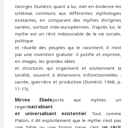
Georges Dumézil, quant à lui, met en évidence les
schémas communs aux différentes mythologies
existantes, en comparant des mythes d’origines
variées, surtout indo-européennes. D’après lui, le
mythe est un récit indissociable de la vie sociale,
politique
et rituelle des peuples qui le racontent. Il n’est
pas une invention gratuite : il justifie et exprime,
en images, les grandes idées
et structures qui organisent et soutiennent la
société, souvent à dimensions trifonctionnelles :
sacrée, guerrière et productive (Dumézil, 1968, p.
11-15).
Mircea Eliade
porte aux mythes un
regard
sacralisant
et universalisant existentiel
. Tout comme
Platon, il dit explicitement que le mythe n’est pas
une fable ou une fiction naïve, c’est
un récit