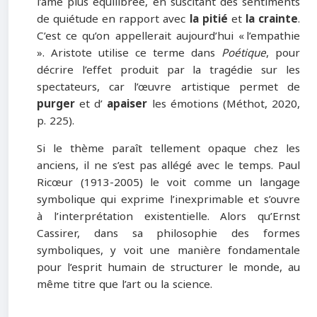
l’âme plus équilibrée, en suscitant des sentiments
de quiétude en rapport avec
la pitié
et
la crainte
.
C’est ce qu’on appellerait aujourd’hui « l’empathie
». Aristote utilise ce terme dans
Poétique
, pour
décrire l’effet produit par la tragédie sur les
spectateurs, car l’œuvre artistique permet de
purger
et d’
apaiser
les émotions (Méthot, 2020,
p. 225).
Si le thème paraît tellement opaque chez les
anciens, il ne s’est pas allégé avec le temps. Paul
Ricœur (1913-2005) le voit comme un langage
symbolique qui exprime l’inexprimable et s’ouvre
à l’interprétation existentielle. Alors qu’Ernst
Cassirer, dans sa philosophie des formes
symboliques, y voit une manière fondamentale
pour l’esprit humain de structurer le monde, au
même titre que l’art ou la science.