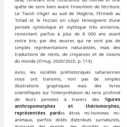
delà, reflétant une conscience du monde et une
quête de sens bien avant l’invention de l’écriture.
Le Tassili n’Ajjer au sud de l’Algérie, l’Ennedi au
Tchad et le Fezzan en Libye témoignent d’une
pensée symbolique et mythique très ancienne,
remontant parfois à plus de 8 000 ans avant
notre ère, par des œuvres qui ne sont pas de
simples représentations naturalistes, mais des
traductions de récits, de croyances et de visions
du monde (D’Huy, 2020/2023, p. 113).
Ainsi, les sociétés préhistoriques sahariennes
nous ont transmis, non pas de simples
illustrations graphiques mais des livres
scientifiques sur l’interprétation du sens profond
de leurs pensées à travers des f
igures
anthropomorphes et thériomorphes,
représentées par
d
es êtres mi-hommes mi-
animaux, parfois dotés d’attributs surnaturels,
évoquant des esprits, des divinités ou des