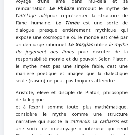
voyage d’une âme dans l’au-delà et sa
réincarnation.
Le Phèdre
introduit le mythe de
l’
attelage ailé
pour représenter la structure de
l’âme humaine.
Le Timée
est une sorte de
dialogue presque entièrement mythique qui
expose une cosmogonie où le monde est créé par
un démiurge rationnel.
Le Gorgias
utilise
le mythe
du jugement des âmes
pour discuter de la
responsabilité morale et du pouvoir. Selon Platon,
le mythe n’est pas une simple fable, c’est une
manière poétique et imagée que la dialectique
seule (raison) ne peut pas toujours atteindre.
Aristote, élève et disciple de Platon, philosophe
de la logique
et à l’esprit, somme toute, plus mathématique,
considère le mythe comme une structure
narrative qui suscite la
catharsis
. La
catharsis
est
une sorte de « nettoyage » intérieur qui rend