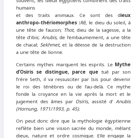
Souvent, les dieux égyptiens combinent des traits
humains
et des traits animaux. Ce sont des d
ieux
anthropo-thériomorphes :
Rê
, le dieu du soleil, à
une tête de faucon;
Thot
, dieu de la sagesse, a la
tête d’ibis;
Anubis
, de l’embaumement, a une tête
de chacal;
Sekhmet
, et la déesse de la destruction
a une tête de lionne.
Certains mythes marquent les esprits. Le
Mythe
d’Osiris se distingue, parce que
tué par son
frère Seth, il va ressusciter par Isis pour devenir
le roi des ténèbres ou de l’au-delà. Ce mythe
fonde la croyance en la vie après la mort et le
jugement des âmes par
Osiris
, assisté d’
Anubis
(Hornung, 1971/1993, p. 45).
On peut donc dire que la mythologie égyptienne
reflète bien une vision sacrée du monde, mêlant
dieux, nature et ordre cosmique. Elle engage la