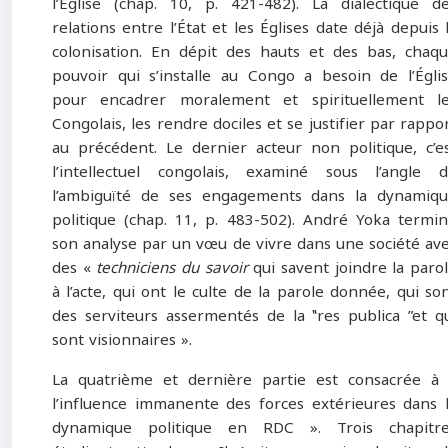
l’Église (chap. 10, p. 421-482). La dialectique d
relations entre l’État et les Églises date déjà depuis 
colonisation. En dépit des hauts et des bas, chaq
pouvoir qui s’installe au Congo a besoin de l’Égli
pour encadrer moralement et spirituellement l
Congolais, les rendre dociles et se justifier par rappo
au précédent. Le dernier acteur non politique, c’e
l’intellectuel congolais, examiné sous l’angle 
l’ambiguïté de ses engagements dans la dynamiq
politique (chap. 11, p. 483-502). André Yoka termi
son analyse par un vœu de vivre dans une société av
des «
techniciens du savoir
qui savent joindre la paro
à l’acte, qui ont le culte de la parole donnée, qui so
des serviteurs assermentés de la ‟res publica ”et q
sont visionnaires ».
La quatrième et dernière partie est consacrée à
l’influence immanente des forces extérieures dans 
dynamique politique en RDC ». Trois chapitre