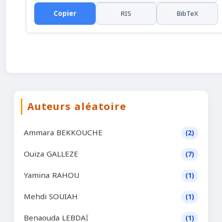
Copier
RIS
BibTeX
Auteurs aléatoire
Ammara BEKKOUCHE
(2)
Ouiza GALLEZE
(7)
Yamina RAHOU
(1)
Mehdi SOUIAH
(1)
Benaouda LEBDAÏ
(1)