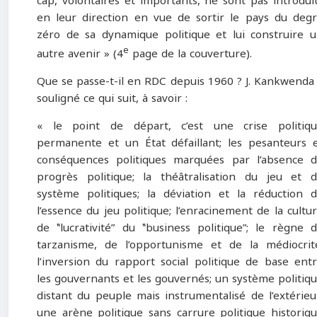
cap, volontaires et importants, ne sont pas introdui
en leur direction en vue de sortir le pays du deg
zéro de sa dynamique politique et lui construire 
e
autre avenir » (4
page de la couverture).
Que se passe-t-il en RDC depuis 1960 ? J. Kankwenda
souligné ce qui suit, à savoir :
« le point de départ, c’est une crise politiq
permanente et un État défaillant; les pesanteurs 
conséquences politiques marquées par l’absence 
progrès politique; la théâtralisation du jeu et 
système politiques; la déviation et la réduction 
l’essence du jeu politique; l’enracinement de la cultu
de ‟lucrativité” du ‟business politique”; le règne 
tarzanisme, de l’opportunisme et de la médiocrit
l’inversion du rapport social politique de base ent
les gouvernants et les gouvernés; un système politiq
distant du peuple mais instrumentalisé de l’extérieu
une arène politique sans carrure politique historiq