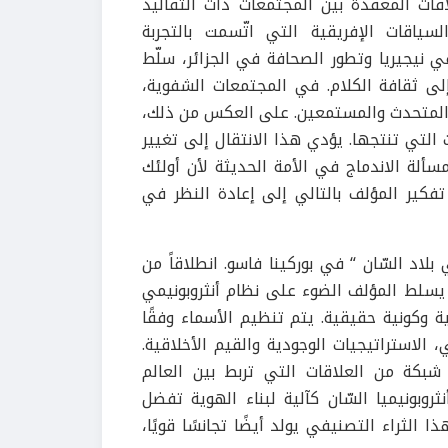
اقات المعقدة بين المجتمعات ذات التقاليد
ياقات الإفريقية التي اتّسمت بالتجربة
ي نيجيريا وتطور الصحافة في الجزائر، سلّط
إلى ثقافة الكلام. في المجتمعات الشفوية،
ن المتحدث والمستمعين. على العكس من ذلك،
لتي تنتجها. يؤدي هذا الانتقال إلى تغيير
ألة الاندماج في الأمة الحديثة لأن أولئك
تفكير المؤلف بالتالي إلى إعادة النظر في
د السّان “ في بوركينا فاسو. انطلاقاً من
 يسلط المؤلف الضوء على نظام أنثروبونيمي
وكونية حقيقية. يتم تنظيم الأسماء وفقًا
 الاستراتيجيات الوجودية والقيم الأخلاقية.
بكة من العلاقات التي تربط بين العالم
ثروبونيميا السّان كآلية لبناء الهوية تفضل
 الثراء التصنيفي يولد أيضًا تجانسًا قويًا،