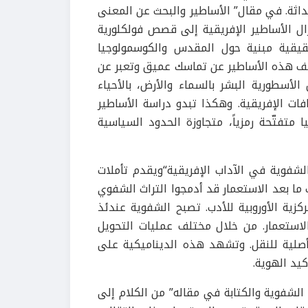
حداثة. في مقال” الأساطير والبحث عن المعنى
ال الأساطير الإفريقية إلى قصص فولكلورية
يقية مبنية حول المقدس والكوسمولوجيا
كشف هذه الأساطير عن تماسك عميق وتعبر عن
لأسطورية البشر بالسماء والأرض، بالأحياء
ت الإفريقية. وهكذا تبدو دراسة الأساطير
ا متفتّحة رمزياً، متجاوزة الحدود السياسية
الشفوية في الآداب الإفريقية“ويقدم تأملات
ما بعد الاستعمار قد أدمجوا التراث الشفوي
كزية الأوروبية للأدب. تصبح الشفوية عندئذ
ن الاستعمار. من خلال مختلف عمليات التحويل
أصلية للنقل. وتشهد هذه الديناميكية على
كيد الهوية.
الشفوية والكتابة في مقاله” من الكلام إلى