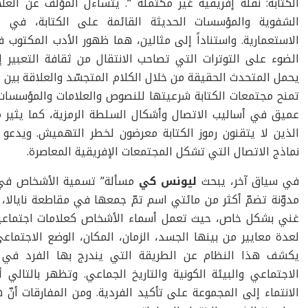
الكتابة: نقلة إفريقية غير مكتملة “. يتساءل المؤلف عن العل
الشفوية والمؤسسات الحديثة القائمة على الكتابة، في الس
الاستعمارية. واستناداً إلى مثالين، هما ظهور الأدب المكتوب ف
الضوء على التوترات التي تصاحب الانتقال من ثقافة التعبير 
يحمل المتحدث الحقيقة من خلال الكلام المتجسّد والعلاقة بي
تمنح مجتمعات الكتابة شرعيتها للنصوص والعلامات والمؤسسات ا
عميق في أساليب الاتصال وأشكال السلطة الرمزية، كما يثير مس
الذين لا يتقنون رموز الكتابة معرضون لخطر التهميش. ويدعو 
نماذج الاتصال التي تشكل المجتمعات الإفريقية المعاصرة.
في سياق آخر، يبحث
ليونس كي
مسألة” تسمية الأشخاص في بلا
مدوّنة تضمّ أكثر من مائتي اسم تمّ جمعها في مقاطعة نايالا،
غني بشكل خاص، حيث تعمل أسماء الأشخاص كعلامات اجتماعية 
لعدة معايير من بينها الجسد، الزمان، المكان، الوضع الاجتماعي،
يكشف هذا النظام عن الطريقة التي يندرج بها الفرد في ش
الاجتماعي والبيئة الكونية والتاريخ الجماعي. وتظهر بالتالي أن
الانتماء إلى المجموعة على تأكيد الفردية. ومن المفارقات أنّ هذا