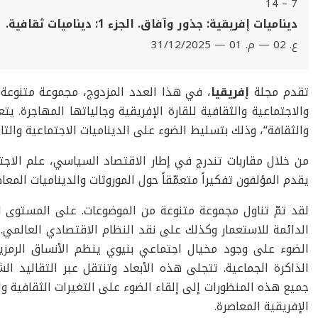
7 – 14
ديناميات إفريقية: جذور وآفاق. الجزء 1: ديناميات ثقافية.
ع. 02 — م. 01 — 31/12/2025
تقدم مجلة
إفريقيا
، في هذا العدد المزدوج، مجموعة متنوعة م
والاجتماعية والثقافية للقارة الإفريقية وجالياتها المهاجرة. يتع
والثقافة“، وذلك بتسليط الضوء على الديناميات الاجتماعية والتار
من خلال مقاربات تندرج في إطار الاقتصاد السياسي، علم الاجتماع
يقدم المؤلفون تفكيراً متعمّقاً حول الموروثات والديناميات المعاصرة
لقد تمّ تناول مجموعة متنوعة من الموضوعات. على المستوى الا
الدائمة للاستعمار وكذلك على نقد النظام الاقتصادي العالمي. و
الضوء على وجود مخيال اجتماعي بنيوي ينظم الأنساق الرمزية
الذاكرة الجماعية. تتجلى هذه الأبعاد وتنتقل عبر التقاليد ال
جميع هذه المنظورات إلى إلقاء الضوء على التغيرات الثقافية وا
الإفريقية المعاصرة.