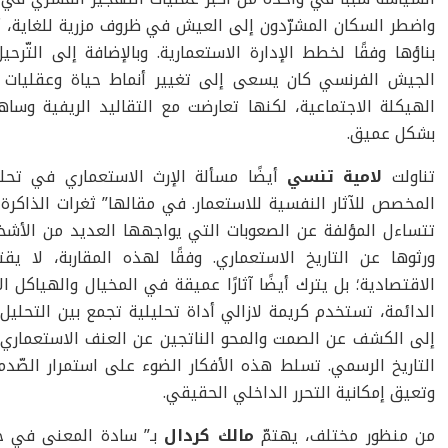
واضطر السكان المشرّدون إلى العيش في ظروف مزرية للغاية، أ
بناؤها وفقًا لخطط الإدارة الاستعمارية. وبالإضافة إلى التّر
الجيش الفرنسي كان يسعى إلى تغيير أنماط حياة وعقليات ال
الهيكلة الاجتماعية، لكنها تعارضت مع التقاليد الريفية وسا
بشكل عميق.
تناولت
لامية تنسي
أيضًا مسألة الإرث الاستعماري في تحليله
المخصص للآثار النفسية للاستعمار. في مقالها” ثغرات الذاكرة أ
تتساءل المؤلفة عن الصعوبات التي يواجهها العديد من الأشخ
ورثوها عن التاريخ الاستعماري. وفقًا لهذه المقاربة، لا ي
الاقتصادية؛ بل يترك أيضًا آثارًا عميقة في المخيال والهياكل ال
الدائمة، تستخدم كريمة لازالي أداة تحليلية تجمع بين التحلي
إلى الكشف عن الصمت والمحو الناتجين عن العنف الاستعماري وإع
التاريخ الرسمي. تسلط هذه الأفكار الضوء على استمرار الصّدم
وتعيق إمكانية التحرر الداخلي الحقيقي.
من منظور مختلف، يهتمّ
مالك كردال
بـ” سادة المعنى في جن