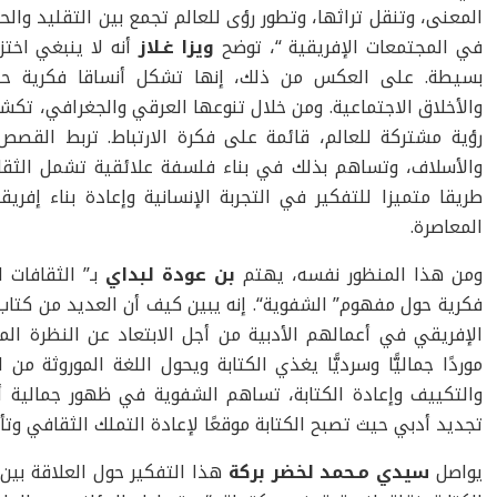
المعنى، وتنقل تراثها، وتطور رؤى للعالم تجمع بين التقليد وال
في المجتمعات الإفريقية “، توضح
ويزا غـلاز
أنه لا ينبغي اختز
بسيطة. على العكس من ذلك، إنها تشكل أنساقا فكرية حق
والأخلاق الاجتماعية. ومن خلال تنوعها العرقي والجغرافي، ت
رؤية مشتركة للعالم، قائمة على فكرة الارتباط. تربط القصص ا
والأسلاف، وتساهم بذلك في بناء فلسفة علائقية تشمل الثقافا
طريقا متميزا للتفكير في التجربة الإنسانية وإعادة بناء إفريقي
المعاصرة.
ومن هذا المنظور نفسه، يهتم
بن عودة لبداي
بـ” الثقافات 
فكرية حول مفهوم” الشفوية“. إنه يبين كيف أن العديد من كتاب 
الإفريقي في أعمالهم الأدبية من أجل الابتعاد عن النظرة المر
موردًا جماليًّا وسرديًّا يغذي الكتابة ويحول اللغة الموروثة م
والتكييف وإعادة الكتابة، تساهم الشفوية في ظهور جمالية 
تجديد أدبي حيث تصبح الكتابة موقعًا لإعادة التملك الثقافي وتأ
يواصل
سيدي مـحمد لخضر بركة
هذا التفكير حول العلاقة بين 