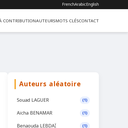
French
Arabic
English
 À CONTRIBUTION
AUTEURS
MOTS CLÉS
CONTACT
Auteurs aléatoire
Souad LAGUER
(1)
Aïcha BENAMAR
(1)
Benaouda LEBDAÏ
(1)