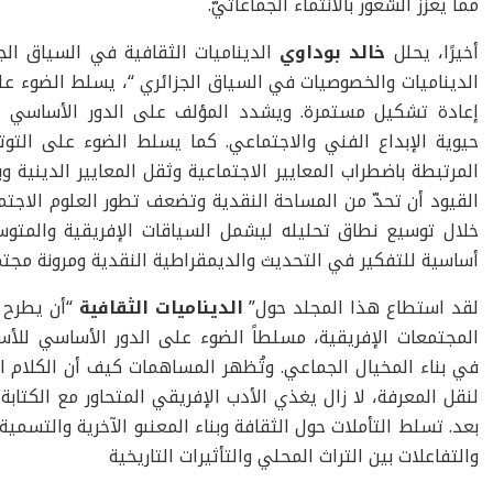
مما يعزز الشعور بالانتماء الجماعاتيّ.
أخيرًا، يحلل
خالد بوداوي
الديناميات الثقافية في السياق الجزا
الديناميات والخصوصيات في السياق الجزائري “، يسلط الضوء على
إعادة تشكيل مستمرة. ويشدد المؤلف على الدور الأساسي ا
حيوية الإبداع الفني والاجتماعي. كما يسلط الضوء على التوتر
المرتبطة باضطراب المعايير الاجتماعية وثقل المعايير الدينية
القيود أن تحدّ من المساحة النقدية وتضعف تطور العلوم الاجتما
خلال توسيع نطاق تحليله ليشمل السياقات الإفريقية والمتو
أساسية للتفكير في التحديث والديمقراطية النقدية ومرونة مجتمع
لقد استطاع هذا المجلد حول”
الديناميات الثقافية
“أن يطرح 
المجتمعات الإفريقية، مسلطاً الضوء على الدور الأساسي للأسا
في بناء المخيال الجماعي. وتُظهر المساهمات كيف أن الكلام 
لنقل المعرفة، لا زال يغذي الأدب الإفريقي المتحاور مع الكتاب
بعد. تسلط التأملات حول الثقافة وبناء المعنىو الآخرية والتسمية 
والتفاعلات بين التراث المحلي والتأثيرات التاريخية