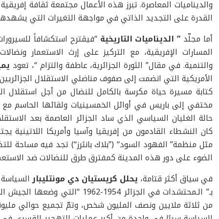
والديناميات المعاصرة. تبرز هذه الأعمال مجتمعة ثقافة إفريقي
القدرة على التجديد الذاتي في مواجهة التغيرات التي يشهدها ا
أما مجلّد
” الديناميات التاريخية
“فيقترح استكشافاً للسيرورات
المسارات الإفريقية، مع التركيز على إرث الاستعمار ونضالات
والتنمية. في مقال” الثورة الجزائرية، عاطفة والتزام “، تعود
يمي
الأمريكية التي انضمت إلى صفوف مناضلي الاستقلال الجزائريين. 
كتابة مسيرة حياة مكرسة بالكامل للنضال من أجل استقلال ا
مختفي إلى باريس في أوائل الخمسينيات ولقائها الحاسم مع ال
حالة الغليان السياسي الذي ساد الجزائر العاصمة بعد الاستقلال 
كان النشطاء القادمون من إفريقيا وآسيا وأمريكا اللاتينية ي
مثل منظمة” الفهود السود“ (”بلاك بانثرز“) تجد فيه مساحة ل
الضوء على دور هذه المدينة كمفترق طرق للنضالات ضد الاستعمار و
في سياق أكثر قتامة،
يحلل كريستيان دي مونتليبار
السياسة ا
بـ” الـمحتشدات في الجزائر 1954-1962
من ثلاثة ملايين ونصف المليون شخص، وتمّ تجميع حوالي ملي
السياسة سببًا في واحدة من أكبر عمليات التهجير القسري في ا