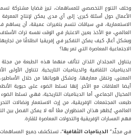
وخلف التنوع التخصصي للمساهمات، تبرز قضايا مشتركة تسمح
الأعمال حول أسئلة كبرى: إلى أي مدى يمكن لإنتاج المعرفة
الاستعمارية، في سياقات تتسم بتغيرات عميقة، أن يساهم في
العالمي، مع الأخذ بعين الاعتبار في الوقت نفسه تراث الأسلاف، 
وبشكل أعمّ، كيف يمكن التفكير في إفريقيا انطلاقًا من تجاربها 
الاجتماعية المعاصرة التي تمر بها؟
يتناول المجلدان اللذان تتألف منهما هذه الطبعة من مجلة
الديناميات الثقافية والديناميات التاريخية. تتناول الأولى ا
المعنى، وتنقل معارفها، وتشكل هوياتها من خلال الأساطير، و
أيضا العلاقات مع الآخر. إنها تسلط الضوء على حيوية الأنظم
المخيال الجماعي. أما الديناميات التاريخية، فهي تسلط الضوء
طبعت المجتمعات الإفريقية، من إرث الاستعمار ونضالات التحرر
العالمي. يُظهر هذان المنظوران معًا أنه لا يمكن الفصل بين ال
فهم المسارات الإفريقية والتحولات المعاصرة للقارة.
في مجلّد”
الديناميات الثقافية
“، تستكشف جميع المساهمات ال