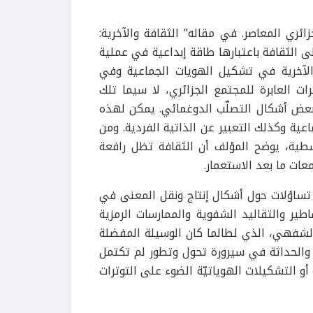
ئري المعاصر. في مقاله” الثقافة والآخرية:
 الثقافة باعتبارها طاقة إبداعية في عملية
لآخرية في تشكيل الهويات الجماعية وفي
ات العابرة للمجتمع الجزائري، لا سيما تلك
 وبعض أشكال التصلّب الدوغمائي. يمكن لهذه
عية وكذلك التعبير عن الذاتية الفردية. ومن
سطية، يوضح المؤلف أن الثقافة تظل رافعة
ات ما بعد الاستعمار.
تساؤلات حول أشكال إنتاج ونقل المعنى في
طير والتقاليد الشفوية والممارسات الرمزية
الشفهي، الذي لطالما كان الوسيلة المفضلة
ة والحداثة في سيرورة تحول وتطور لم تكتمل
أو التشكيلات الهوياتيّة الضوء على التوترات