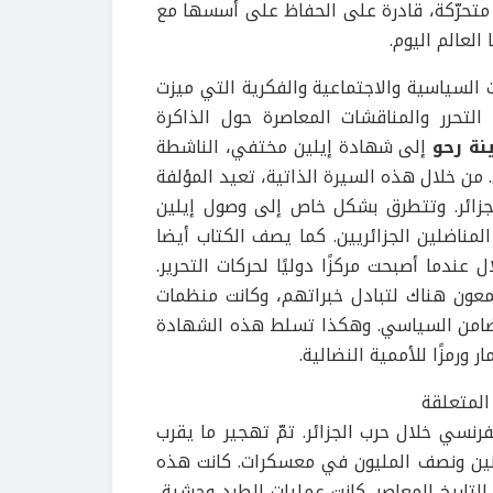
ة متحرّكة، قادرة على الحفاظ على أسسها مع
لعالم اليوم.
 السياسية والاجتماعية والفكرية التي ميزت
 التحرر والمناقشات المعاصرة حول الذاكرة
نة رحو
إلى شهادة إيلين مختفي، الناشطة
من خلال هذه السيرة الذاتية، تعيد المؤلفة
لجزائر. وتتطرق بشكل خاص إلى وصول إيلين
مناضلين الجزائريين. كما يصف الكتاب أيضا
عندما أصبحت مركزًا دوليًا لحركات التحرير.
جتمعون هناك لتبادل خبراتهم، وكانت منظمات
لتضامن السياسي. وهكذا تسلط هذه الشهادة
رمزًا للأممية النضالية.
لمتعلقة
 “التي وضعها الجيش الفرنسي خلال حرب الجزائر. تمّ تهجير ما يقرب
ونين ونصف المليون في معسكرات. كانت هذه
لتاريخ المعاصر. كانت عمليات الطرد وحشية،