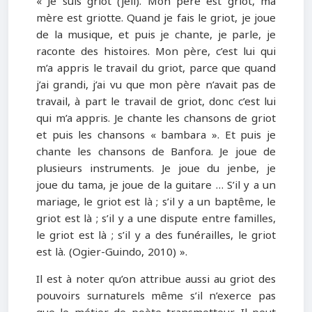
« Je suis griot (jeli). Mon père est griot, ma
mère est griotte. Quand je fais le griot, je joue
de la musique, et puis je chante, je parle, je
raconte des histoires. Mon père, c’est lui qui
m’a appris le travail du griot, parce que quand
j’ai grandi, j’ai vu que mon père n’avait pas de
travail, à part le travail de griot, donc c’est lui
qui m’a appris. Je chante les chansons de griot
et puis les chansons « bambara ». Et puis je
chante les chansons de Banfora. Je joue de
plusieurs instruments. Je joue du jenbe, je
joue du tama, je joue de la guitare … S’il y a un
mariage, le griot est là ; s’il y a un baptême, le
griot est là ; s’il y a une dispute entre familles,
le griot est là ; s’il y a des funérailles, le griot
est là. (Ogier-Guindo, 2010) ».
Il est à noter qu’on attribue aussi au griot des
pouvoirs surnaturels même s’il n’exerce pas