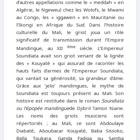
d’autres appellations comme le « meddah » en
Algérie, le Ngeweul chez les Wolofs, le Mwami
au Congo, les « iggawen » en Mauritanie ou
l’Ikongi en Afrique du Sud. Dans l’histoire
culturelle du Mali, le griot joua un rôle
significatif de transmission durant l’Empire
ème
Mandingue, au XII
siècle. L’Empereur
Soundiata avait son griot venant de la lignée
des « Kouyaté » qui assurait de raconter les
hauts faits d’armes de l’Empereur Soundiata,
qui vantait sa générosité, sa grandeur d’âme.
Grâce aux ‘jelis’ mandingues, le mythe de
Soundiata est toujours présent au Mali. Son
histoire est restituée dans le roman
Soundiata
ou l’épopée mandingue
de Djibril Tamsir Niane.
Les noms des griots musiciens sont
répertoriés ; au Mali, ce sont Abdoulaye
Diabaté, Aboubacar Kouyaté, Baba Sissoko,
Balla Toukara, Ganda Fadiga ou Samba