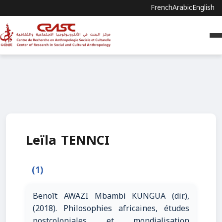
French
Arabic
English
Leïla TENNCI
(1)
Benoît AWAZI Mbambi KUNGUA (dir.),
(2018). Philosophies africaines, études
postcoloniales et mondialisation